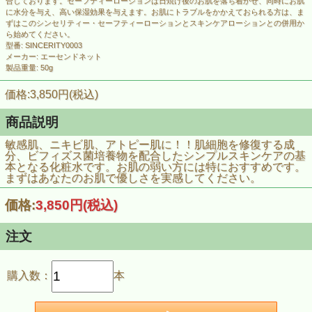
合しております。セーフティーローションは日焼け後のお肌を落ち着かせ、同時にお肌
に水分を与え、高い保湿効果を与えます。お肌にトラブルをかかえておられる方は、ま
ずはこのシンセリティー・セーフティーローションとスキンケアローションとの併用か
ら始めてください。
型番: SINCERITY0003
メーカー: エーセンドネット
製品重量: 50g
価格:3,850円(税込)
商品説明
敏感肌、ニキビ肌、アトピー肌に！！肌細胞を修復する成
分、ビフィズス菌培養物を配合したシンプルスキンケアの基
本となる化粧水です。お肌の弱い方には特におすすめです。
まずはあなたのお肌で優しさを実感してください。
価格:
3,850円
(税込)
注文
購入数：
本