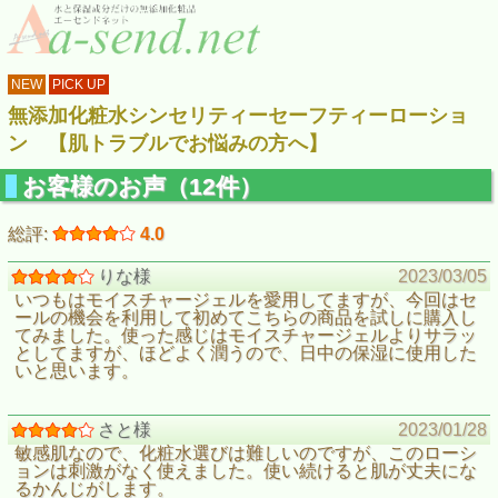
NEW
PICK UP
無添加化粧水シンセリティーセーフティーローショ
ン 【肌トラブルでお悩みの方へ】
お客様のお声（12件）
総評:
4.0
りな様
2023/03/05
いつもはモイスチャージェルを愛用してますが、今回はセ
ールの機会を利用して初めてこちらの商品を試しに購入し
てみました。使った感じはモイスチャージェルよりサラッ
としてますが、ほどよく潤うので、日中の保湿に使用した
いと思います。
さと様
2023/01/28
敏感肌なので、化粧水選びは難しいのですが、このローシ
ョンは刺激がなく使えました。使い続けると肌が丈夫にな
るかんじがします。