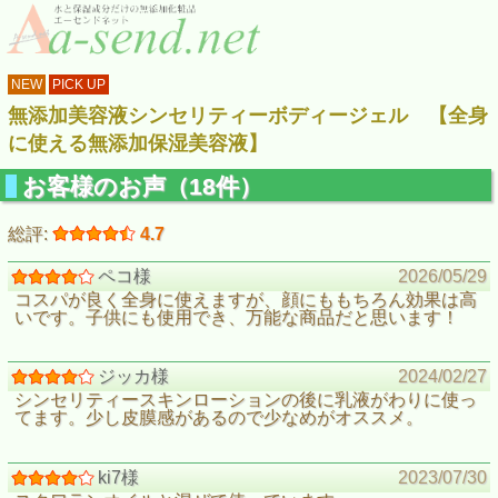
NEW
PICK UP
無添加美容液シンセリティーボディージェル 【全身
に使える無添加保湿美容液】
お客様のお声（18件）
総評:
4.7
ペコ様
2026/05/29
コスパが良く全身に使えますが、顔にももちろん効果は高
いです。子供にも使用でき、万能な商品だと思います！
ジッカ様
2024/02/27
シンセリティースキンローションの後に乳液がわりに使っ
てます。少し皮膜感があるので少なめがオススメ。
ki7様
2023/07/30