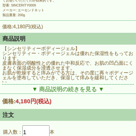
てお使いいただくのが効果的です。
型番: SINCERITY0009
メーカー: エーセンドネット
製品重量: 200g
価格:4,180円(税込)
商品説明
【シンセリティーボディージェル】
シンセリティー・ボディージェルは優れた保湿性をもってお
ります。
皮膚表面の弱酸性との優れた中和反応で、お肌の凹凸面にく
まなく保湿成分を浸透させます。
お肌が乾燥すると痒みがでる方は、その度に再々ボディージ
ェルを塗布していただき、保湿して痒みを緩和してくださ
い。
アトピーなどで患部が乾燥しているお肌にも沁みませんので
▼ 商品説明の続きを見る ▼
お使いくださいませ。
スキンケアの仕上げとして、シンセリティーボディージェル
価格:
4,180円
(税込)
にスクワランオイルを少しだけ手のひらで混ぜてお使いいた
だくのが効果的です。
注文
購入数：
本